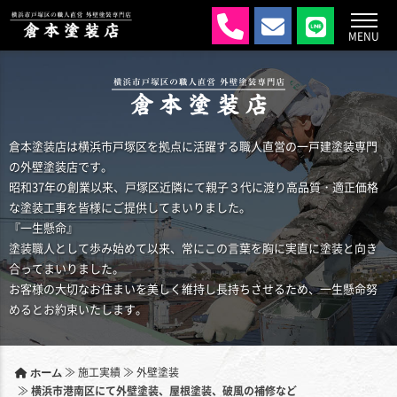
MENU
倉本塗装店は横浜市戸塚区を拠点に活躍する職人直営の一戸建塗装専門
の外壁塗装店です。
昭和37年の創業以来、戸塚区近隣にて親子３代に渡り高品質・適正価格
な塗装工事を皆様にご提供してまいりました。
『一生懸命』
塗装職人として歩み始めて以来、常にこの言葉を胸に実直に塗装と向き
合ってまいりました。
お客様の大切なお住まいを美しく維持し長持ちさせるため、一生懸命努
めるとお約束いたします。
≫
施工実績
≫
外壁塗装
ホーム
≫
横浜市港南区にて外壁塗装、屋根塗装、破風の補修など