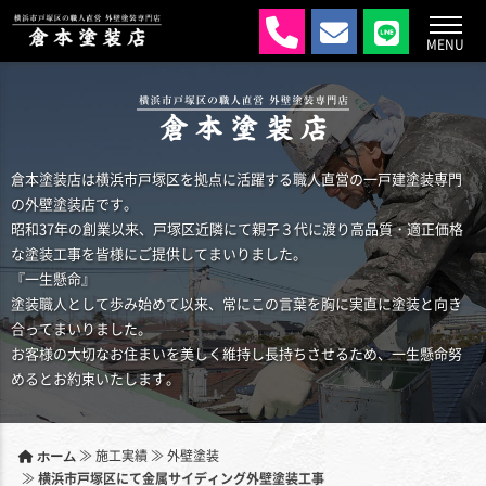
MENU
倉本塗装店は横浜市戸塚区を拠点に活躍する職人直営の一戸建塗装専門
の外壁塗装店です。
昭和37年の創業以来、戸塚区近隣にて親子３代に渡り高品質・適正価格
な塗装工事を皆様にご提供してまいりました。
『一生懸命』
塗装職人として歩み始めて以来、常にこの言葉を胸に実直に塗装と向き
合ってまいりました。
お客様の大切なお住まいを美しく維持し長持ちさせるため、一生懸命努
めるとお約束いたします。
≫
施工実績
≫
外壁塗装
ホーム
≫
横浜市戸塚区にて金属サイディング外壁塗装工事